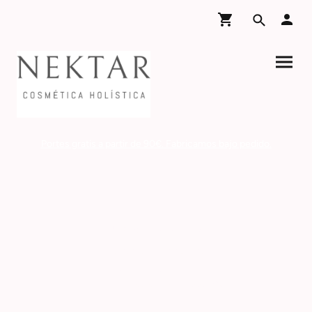
Portes gratis a partir de 90€. Fabricamos bajo pedido.
NEKTAR COSMETICA
Estamos en Zaragoza
Solo tienda on-line
Tfno. y Whatsapp: 620 666 489