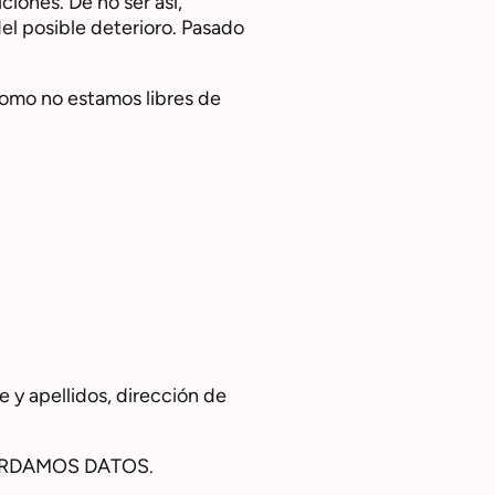
iones. De no ser así,
l posible deterioro. Pasado
como no estamos libres de
re y apellidos, dirección de
ARDAMOS DATOS.