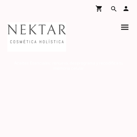
Aceites Esenciales: renueva, desprograma y recodifica tu
memoria celular