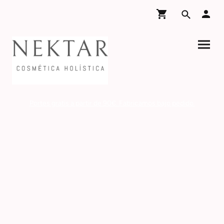
Portes gratis a partir de 90€. Fabricamos bajo pedido.
NEKTAR COSMETICA
Estamos en Zaragoza
Solo tienda on-line
Tfno. y Whatsapp: 620 666 489